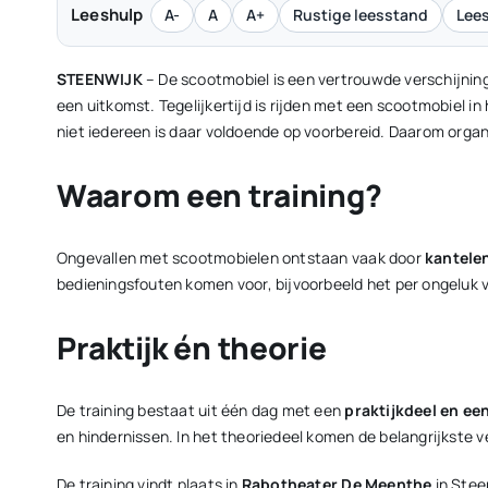
Leeshulp
A-
A
A+
Rustige leesstand
Lees
STEENWIJK
– De scootmobiel is een vertrouwde verschijnin
een uitkomst. Tegelijkertijd is rijden met een scootmobiel in
niet iedereen is daar voldoende op voorbereid. Daarom orga
Waarom een training?
Ongevallen met scootmobielen ontstaan vaak door
kantele
bedieningsfouten komen voor, bijvoorbeeld het per ongeluk ve
Praktijk én theorie
De training bestaat uit één dag met een
praktijkdeel en ee
en hindernissen. In het theoriedeel komen de belangrijkste 
De training vindt plaats in
Rabotheater De Meenthe
in Stee