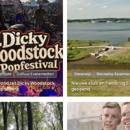
erwold
Cultuur, Evenementen
Steenwijk
Recreatie, Eeserme
vond zet Dicky Woodstock
Nieuwe sluis en fietsbrug 
p scherp
geopend