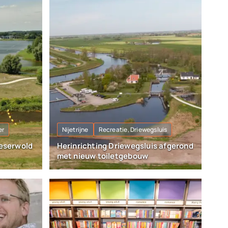
er
Nijetrijne
Recreatie, Driewegsluis
Eeserwold
Herinrichting Driewegsluis afgerond
met nieuw toiletgebouw