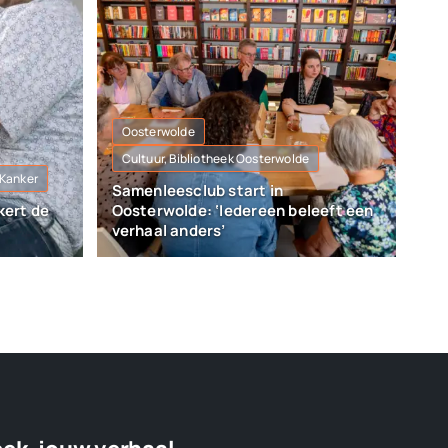
Oosterwolde
Cultuur, Bibliotheek Oosterwolde
 Kanker
Samenleesclub start in
kert de
Oosterwolde: ‘Iedereen beleeft een
verhaal anders’