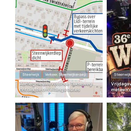
Steenwijk
Verkeer, Steenwijkerdiep
Steenwijk
Aanleg nieuwe rotonde Tukseweg:
Vrijdaga
ontdek de omleidingsroutes
meteen o