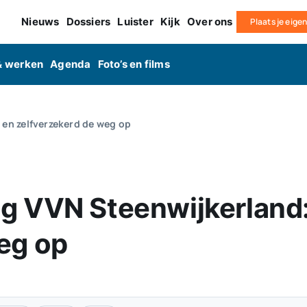
Nieuws
Dossiers
Luister
Kijk
Over ons
Plaats je eige
& werken
Agenda
Foto’s en films
 en zelfverzekerd de weg op
g VVN Steenwijkerland: 
eg op