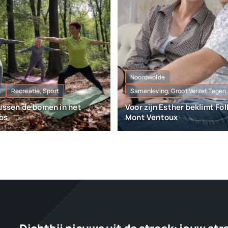
Noordwolde
k
Recreatie, Sport
Samenleving, Groot Verzet Tegen
tussen de bomen in het
Voor zijn Esther beklimt Fol
os
Mont Ventoux