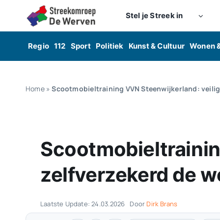
Skip
Stel je Streek in
to
content
Regio
112
Sport
Politiek
Kunst & Cultuur
Wonen 
Home
»
Scootmobieltraining VVN Steenwijkerland: veilig
Scootmobieltrainin
zelfverzekerd de w
Laatste Update: 24.03.2026
Door
Dirk Brans