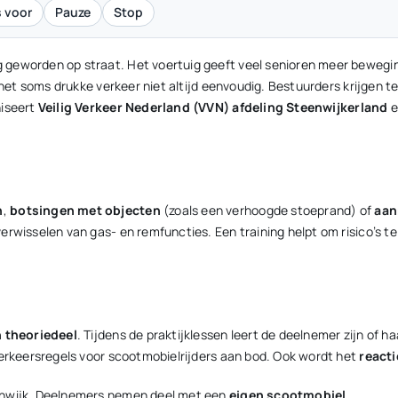
 voor
Pauze
Stop
g geworden op straat. Het voertuig geeft veel senioren meer bewegi
 het soms drukke verkeer niet altijd eenvoudig. Bestuurders krijgen t
niseert
Veilig Verkeer Nederland (VVN) afdeling Steenwijkerland
e
n
,
botsingen met objecten
(zoals een verhoogde stoeprand) of
aan
rwisselen van gas- en remfuncties. Een training helpt om risico’s t
n theoriedeel
. Tijdens de praktijklessen leert de deelnemer zijn of
verkeersregels voor scootmobielrijders aan bod. Ook wordt het
react
nwijk. Deelnemers nemen deel met een
eigen scootmobiel
.