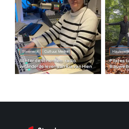
Steenwijk
Cultuur, Media
Haulerwij
Achter de schermen: radio
Pilates 
veranderde leven van Ria van Hien
Blauwe B