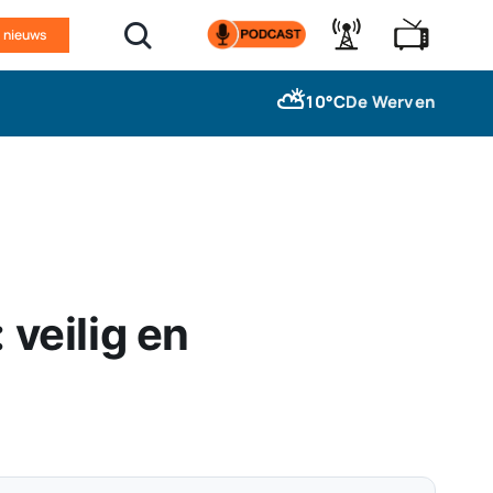
n nieuws
⛅
10°C
De Werven
veilig en