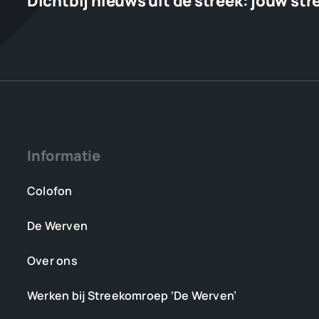
Dichtbij nieuws uit de streek:
jouw str
Informatie
Colofon
De Werven
Over ons
Werken bij Streekomroep ‘De Werven’