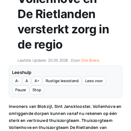
De Rietlanden
Contact
versterkt zorg in
Plaats je eigen nieuws
de regio
Laatste Update: 20.05.2026
Door
Dirk Brans
Leeshulp
A-
A
A+
Rustige leesstand
Lees voor
Pauze
Stop
Inwoners van Blokzijl, Sint Jansklooster, Vollenhove en
omliggende dorpen kunnen vanaf nu rekenen op één
sterk en vertrouwd thuiszorgteam. Thuiszorgteam
Vollenhove en thuiszorgteam De Rietlanden van