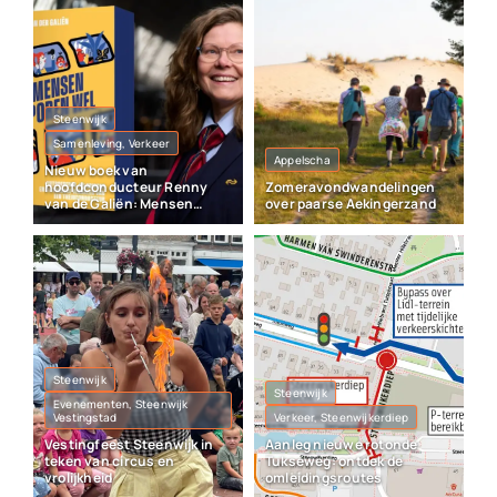
Steenwijk
Samenleving, Verkeer
Appelscha
Nieuw boek van
hoofdconducteur Renny
Zomeravondwandelingen
van de Galiën: Mensen
over paarse Aekingerzand
sporen wel
Steenwijk
Steenwijk
Evenementen, Steenwijk
Vestingstad
Verkeer, Steenwijkerdiep
Vestingfeest Steenwijk in
Aanleg nieuwe rotonde
teken van circus en
Tukseweg: ontdek de
vrolijkheid
omleidingsroutes