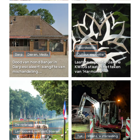
Noordwolde
Darp
Dieren, Media
Cultuur, expositie
Dood van hond Banjer in
Laatste expositie Galerie
Darp escaleert: aangifte van
KWIDS staat in het teken
mishandeling,
van ‘Harmonie’
vrijheidsberoving en
vernieling
Dieverbrug
Landbouw & veeteelt, boeren
Tuk
Vitens, waterleiding
Massale boerenactie