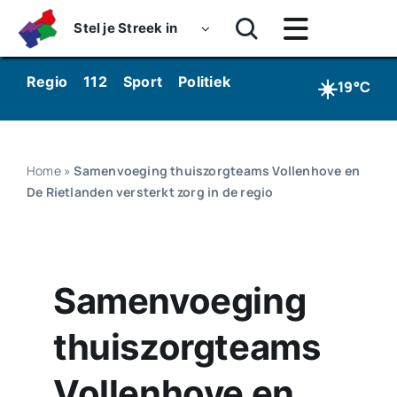
Skip
Stel je Streek in
to
Toggle
content
Navigatie
Home
☀️
Regio
112
Sport
Politiek
Kunst & Cultuur
Wo
19°C
Nieuws
Dossiers
Home
»
Samenvoeging thuiszorgteams Vollenhove en
De Rietlanden versterkt zorg in de regio
Podcasts
Luister
Samenvoeging
Kijk
thuiszorgteams
Over ons
Vollenhove en
Werken bij Streekomroep ‘De Werven’