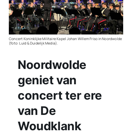
Contact
Plaats je eigen nieuws
Concert Koninklijke Militaire Kapel Johan Willem Friso in Noordwolde
(foto: Luid & Duidelijk Media).
Noordwolde
geniet van
concert ter ere
van De
Woudklank