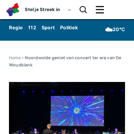
Skip
Stel je Streek in
to
Toggle
content
Navigatie
Home
☁️
Regio
112
Sport
Politiek
Kunst & Cultuur
Wo
20°C
Nieuws
Dossiers
Home
»
Noordwolde geniet van concert ter ere van De
Woudklank
Podcasts
Luister
Kijk
Over ons
Werken bij Streekomroep ‘De Werven’