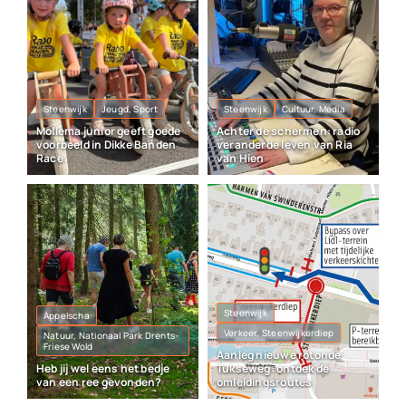
Steenwijk
Jeugd, Sport
Steenwijk
Cultuur, Media
Mollema junior geeft goede
Achter de schermen: radio
voorbeeld in Dikke Banden
veranderde leven van Ria
Race
van Hien
Steenwijk
Appelscha
Verkeer, Steenwijkerdiep
Natuur, Nationaal Park Drents-
Friese Wold
Aanleg nieuwe rotonde
Heb jij wel eens het bedje
Tukseweg: ontdek de
van een ree gevonden?
omleidingsroutes