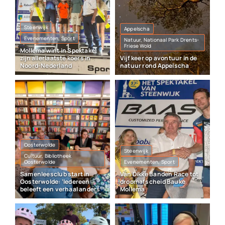
Steenwijk
Appelscha
Evenementen, Sport
Natuur, Nationaal Park Drents-
Friese Wold
Mollema wint in Spektakel
zijn allerlaatste koers in
Vijf keer op avontuur in de
Noord-Nederland
natuur rond Appelscha
Oosterwolde
Steenwijk
Cultuur, Bibliotheek
Oosterwolde
Evenementen, Sport
Samenleesclub start in
Van Dikke Banden Race tot
Oosterwolde: ‘Iedereen
droomafscheid Bauke
beleeft een verhaal anders’
Mollema