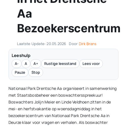
Aa
Contact
Bezoekerscentrum
Plaats je eigen nieuws
Laatste Update: 20.05.2026
Door
Dirk Brans
Leeshulp
A-
A
A+
Rustige leesstand
Lees voor
Pauze
Stop
Nationaal Park Drentsche Aa organiseert in samenwerking
met Staatsbosbeheer een boswachtersspreekuur!
Boswachters Jolijn Meier en Linde Veldhoen zitten in de
mei- en herfstvakantie op woensdagmiddag in het
bezoekerscentrum van Nationaal Park Drentsche Aa in
Deurze klaar voor vragen en verhalen. Als boswachter