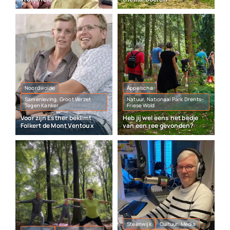
Noordwolde
Appelscha
Samenleving, Groot Verzet
Natuur, Nationaal Park Drents-
Tegen Kanker
Friese Wold
Voor zijn Esther beklimt
Heb jij wel eens het bedje
Folkert de Mont Ventoux
van een ree gevonden?
Steenwijk
Cultuur, Media