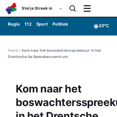
Skip
Stel je Streek in
to
Toggle
content
Navigatie
Home
☀️
Regio
112
Sport
Politiek
Kunst & Cultuur
Wo
23°C
Nieuws
Dossiers
Home
»
Kom naar het boswachtersspreekuur in het
Drentsche Aa Bezoekerscentrum
Podcasts
Luister
Kom naar het
Kijk
boswachtersspreek
Over ons
in het Drentsche
Werken bij Streekomroep ‘De Werven’