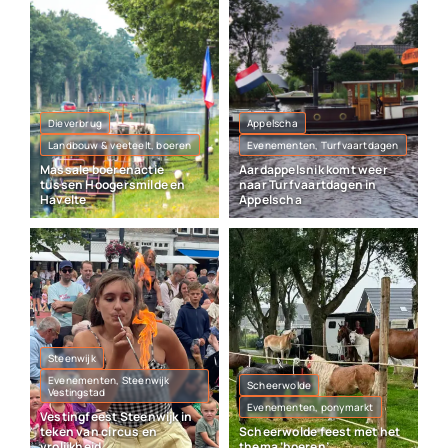
Dieverbrug
Appelscha
Landbouw & veeteelt, boeren
Evenementen, Turfvaartdagen
Massale boerenactie
Aardappelsnik komt weer
tussen Hoogersmilde en
naar Turfvaartdagen in
Havelte
Appelscha
Steenwijk
Evenementen, Steenwijk
Scheerwolde
Vestingstad
Evenementen, ponymarkt
Vestingfeest Steenwijk in
teken van circus en
Scheerwolde feest met het
vrolijkheid
thema ‘boeren’