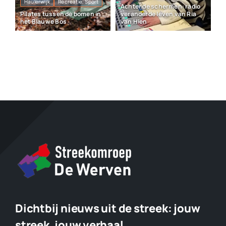
Haulerwijk
Recreatie, Sport
Achter de schermen: radio
Pilates tussen de bomen in
veranderde leven van Ria
het Blauwe Bos
van Hien
Dichtbij nieuws uit de streek:
jouw
streek, jouw verhaal.