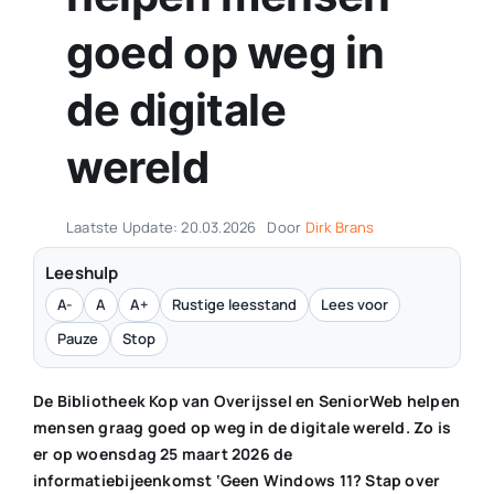
goed op weg in
Contact
de digitale
Plaats je eigen nieuws
wereld
Laatste Update: 20.03.2026
Door
Dirk Brans
Leeshulp
A-
A
A+
Rustige leesstand
Lees voor
Pauze
Stop
De Bibliotheek Kop van Overijssel en SeniorWeb helpen
mensen graag goed op weg in de digitale wereld. Zo is
er op woensdag 25 maart 2026 de
informatiebijeenkomst ‘Geen Windows 11? Stap over