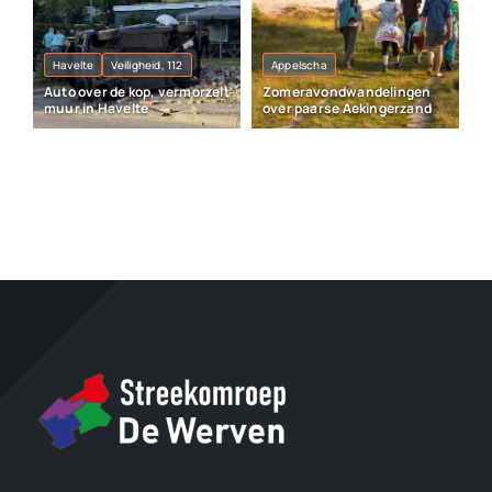
Havelte
Veiligheid, 112
Appelscha
Auto over de kop, vermorzelt
Zomeravondwandelingen
muur in Havelte
over paarse Aekingerzand