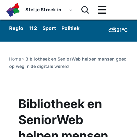
Skip
Stel je Streek in
to
Toggle
content
Navigatie
Home
⛅
Regio
112
Sport
Politiek
Kunst & Cultuur
Wo
21°C
Nieuws
Dossiers
Home
»
Bibliotheek en SeniorWeb helpen mensen goed
op weg in de digitale wereld
Podcasts
Luister
Bibliotheek en
Kijk
SeniorWeb
Over ons
helpen mensen
Werken bij Streekomroep ‘De Werven’