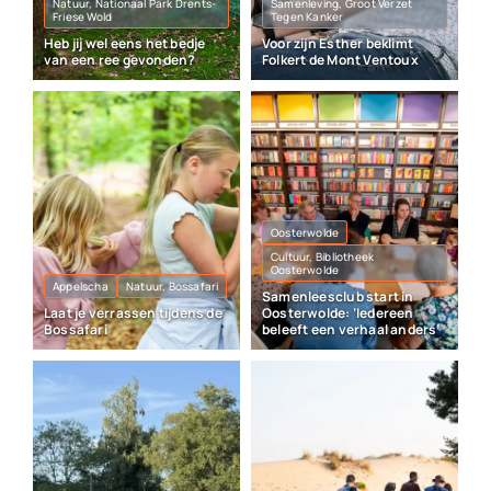
Natuur, Nationaal Park Drents-
Samenleving, Groot Verzet
Friese Wold
Tegen Kanker
Heb jij wel eens het bedje
Voor zijn Esther beklimt
van een ree gevonden?
Folkert de Mont Ventoux
Oosterwolde
Cultuur, Bibliotheek
Oosterwolde
Appelscha
Natuur, Bossafari
Samenleesclub start in
Laat je verrassen tijdens de
Oosterwolde: ‘Iedereen
Bossafari
beleeft een verhaal anders’