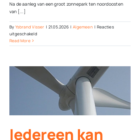
Na de aanleg van een groot zonnepark ten noordoosten
van [...]
By
Ysbrand Visser
|
21.05.2026
|
Algemeen
|
Reacties
voor
uitgeschakeld
Na
Read More
zonnepark
in
Willemsoord
volgt
nu
het
dorpspark
Iedereen kan