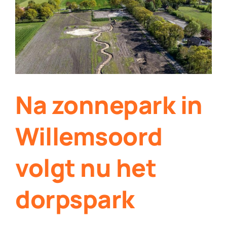
Contact
Plaats je eigen nieuws
Na zonnepark in
Willemsoord
volgt nu het
dorpspark