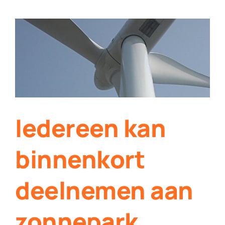
Werken bij Streekomroep ‘De Werven’
Contact
Plaats je eigen nieuws
Iedereen kan
binnenkort
deelnemen aan
zonnepark