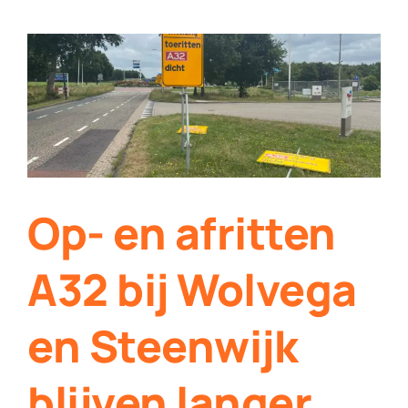
Werken bij Streekomroep ‘De Werven’
Contact
Plaats je eigen nieuws
Op- en afritten
A32 bij Wolvega
en Steenwijk
blijven langer