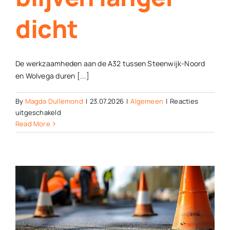
dicht
De werkzaamheden aan de A32 tussen Steenwijk-Noord
en Wolvega duren [...]
By
Magda Dullemond
|
23.07.2026
|
Algemeen
|
Reacties
voor
uitgeschakeld
Op-
Read More
en
afritten
A32
bij
Wolvega
en
Steenwijk
blijven
langer