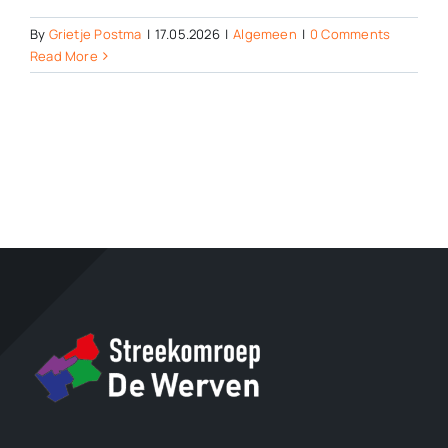
By
Grietje Postma
|
17.05.2026
|
Algemeen
|
0 Comments
Read More