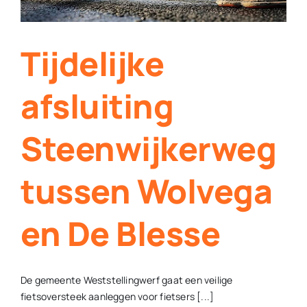
dicht
Tijdelijke
afsluiting
Steenwijkerweg
tussen Wolvega
en De Blesse
De gemeente Weststellingwerf gaat een veilige
fietsoversteek aanleggen voor fietsers [...]