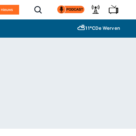
n nieuws
⛅
11°C
De Werven