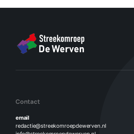
Contact
email
redactie@streekomroepdewerven.nl
info@streekomroepdewerven.nl