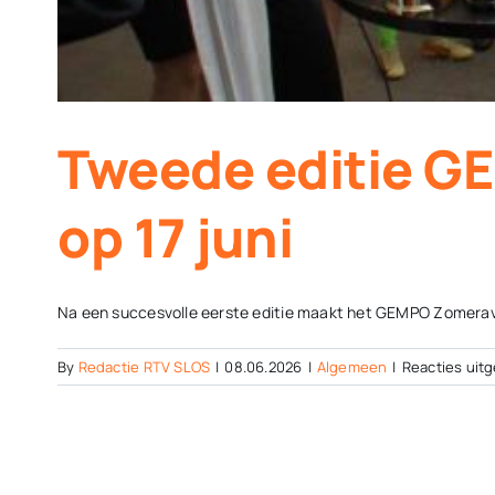
Tweede editie G
op 17 juni
Na een succesvolle eerste editie maakt het GEMPO Zomeravo
By
Redactie RTV SLOS
|
08.06.2026
|
Algemeen
|
Reacties uit