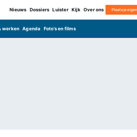
Nieuws
Dossiers
Luister
Kijk
Over ons
Plaats je eige
& werken
Agenda
Foto’s en films