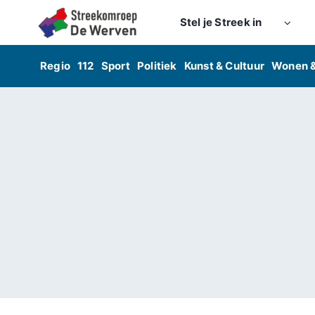
Skip
Stel je Streek in
to
content
Regio
112
Sport
Politiek
Kunst & Cultuur
Wonen 