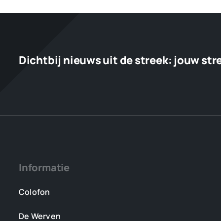
start
op
17
juni
Dichtbij nieuws uit de streek:
jouw str
Informatie
Colofon
De Werven