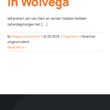
in Wolvega
Veteranen Jan van Dam en Jeroen Dobber hebben
zaterdagmorgen het [...]
By
Magda Dullemond
|
22.06.2026
|
Algemeen
|
Reacties
voor
uitgeschakeld
Veteranen
Read More
openen
witte
anjerperk
bij
verzetsmonument
in
Wolvega