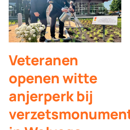
Contact
Plaats je eigen nieuws
Veteranen
openen witte
anjerperk bij
verzetsmonumen