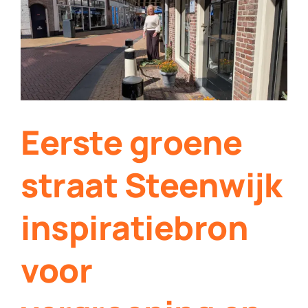
Contact
Plaats je eigen nieuws
Eerste groene
straat Steenwijk
inspiratiebron
voor