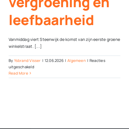
vergroening en
leefbaarheid
Vanmiddag viert Steenwijk de komst van zijn eerste groene
winkelstraat. [...]
By
Ysbrand Visser
|
12.06.2026
|
Algemeen
|
Reacties
voor
uitgeschakeld
Eerste
Read More
groene
straat
Steenwijk
inspiratiebron
voor
vergroening
en
leefbaarheid