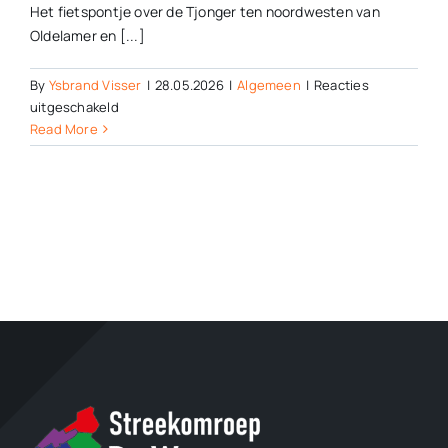
Het fietspontje over de Tjonger ten noordwesten van
Oldelamer en [...]
By
Ysbrand Visser
|
28.05.2026
|
Algemeen
|
Reacties
voor
uitgeschakeld
Fietspont
Read More
over
de
Tjonger
blijft
voorlopig
uit
de
vaart