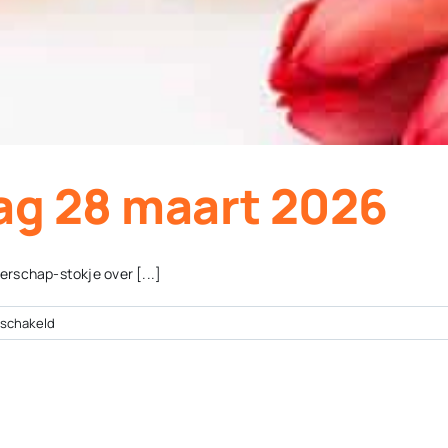
ag 28 maart 2026
rschap-stokje over [...]
voor
eschakeld
Kopwijzer
zaterdag
28
maart
2026