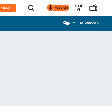
n nieuws
🌤️
17°C
De Werven