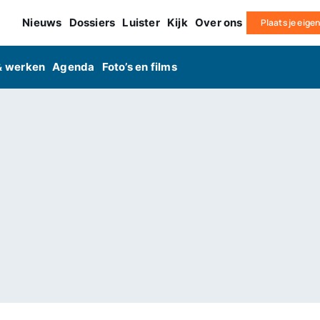
Nieuws
Dossiers
Luister
Kijk
Over ons
Plaats je eige
& werken
Agenda
Foto’s en films