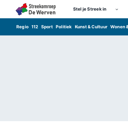
Skip
Stel je Streek in
to
content
Regio
112
Sport
Politiek
Kunst & Cultuur
Wonen 