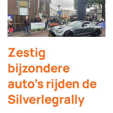
Contact
Plaats je eigen nieuws
Zestig
bijzondere
auto’s rijden de
Silverlegrally