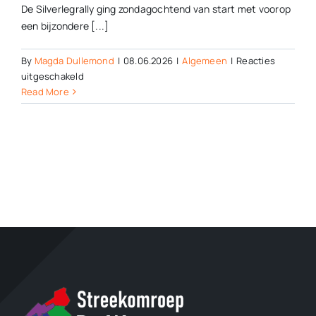
De Silverlegrally ging zondagochtend van start met voorop
een bijzondere [...]
By
Magda Dullemond
|
08.06.2026
|
Algemeen
|
Reacties
voor
uitgeschakeld
Zestig
Read More
bijzondere
auto’s
rijden
de
Silverlegrally