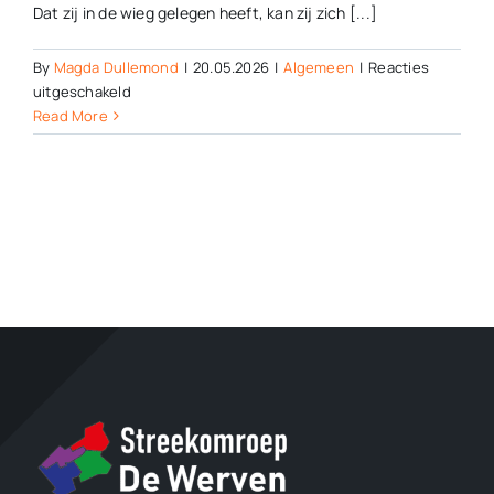
Dat zij in de wieg gelegen heeft, kan zij zich [...]
By
Magda Dullemond
|
20.05.2026
|
Algemeen
|
Reacties
voor
uitgeschakeld
Prinses
Read More
Beatrix
in
Noordwolde
herenigd
met
haar
eigen
wieg