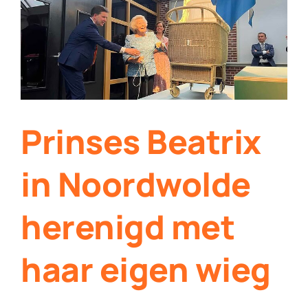
Contact
Plaats je eigen nieuws
Prinses Beatrix
in Noordwolde
herenigd met
haar eigen wieg