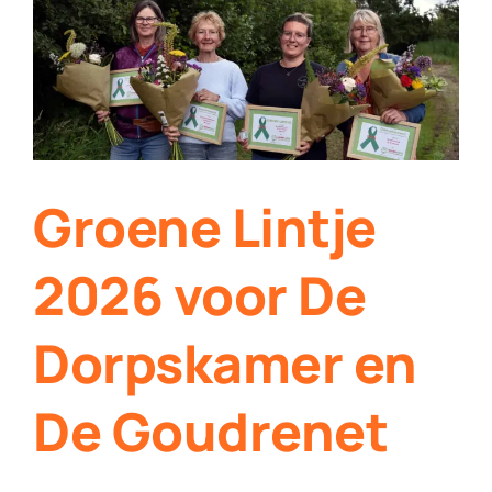
Contact
Plaats je eigen nieuws
Groene Lintje
2026 voor De
Dorpskamer en
De Goudrenet