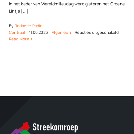
In het kader van Wereldmilieudag werd gisteren het Groene
Lintje [...]
By
Redactie Radio
voor
Centraal
|
11.06.2026
|
Algemeen
|
Reacties uitgeschakeld
Groene
Read More
Lintje
2026
voor
De
Dorpsk
en
De
Goudre