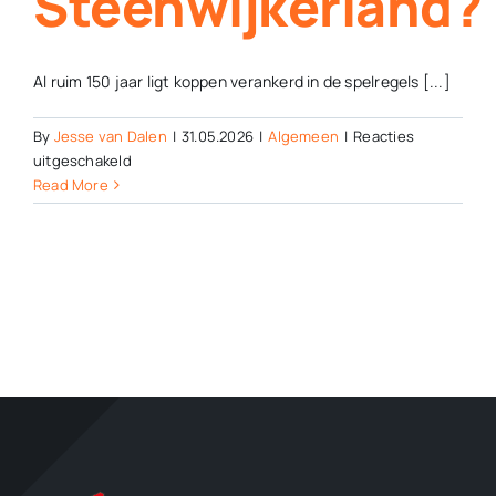
Steenwijkerland?
Al ruim 150 jaar ligt koppen verankerd in de spelregels [...]
By
Jesse van Dalen
|
31.05.2026
|
Algemeen
|
Reacties
voor
uitgeschakeld
Koppen
Read More
in
het
voetbal
staat
ter
discussie,
wat
doen
de
clubs
in
Steenwijkerland?