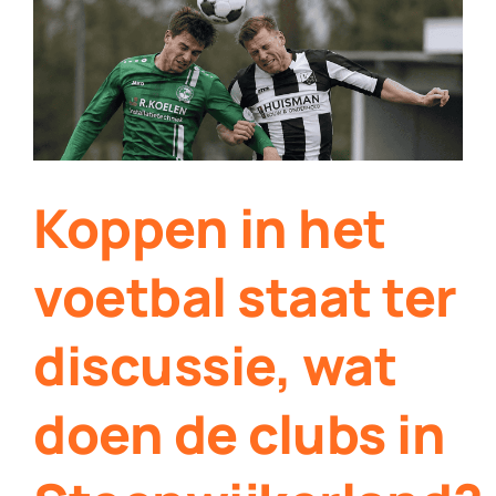
Contact
Plaats je eigen nieuws
Koppen in het
voetbal staat ter
discussie, wat
doen de clubs in