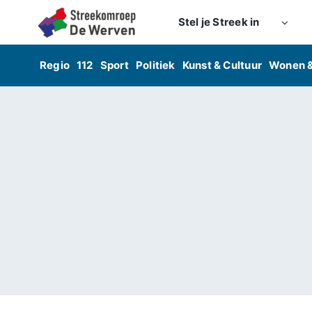
Skip
Stel je Streek in
to
content
Regio
112
Sport
Politiek
Kunst & Cultuur
Wonen 