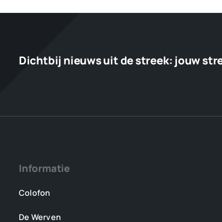
in
gesprek
over
samenwerking
Dichtbij nieuws uit de streek:
jouw str
Informatie
Colofon
De Werven