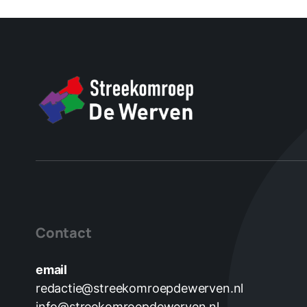
Contact
email
redactie@streekomroepdewerven.nl
info@streekomroepdewerven.nl