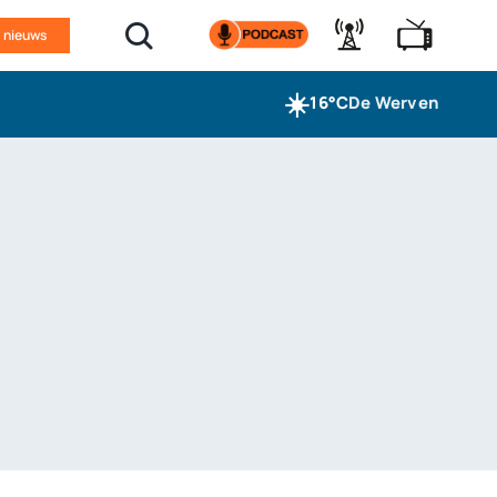
n nieuws
☀️
16°C
De Werven