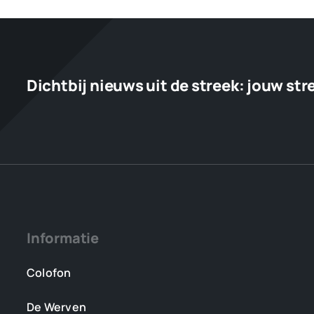
start
op
17
juni
Dichtbij nieuws uit de streek:
jouw str
Informatie
Colofon
De Werven