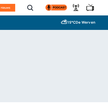
n nieuws
⛅
15°C
De Werven