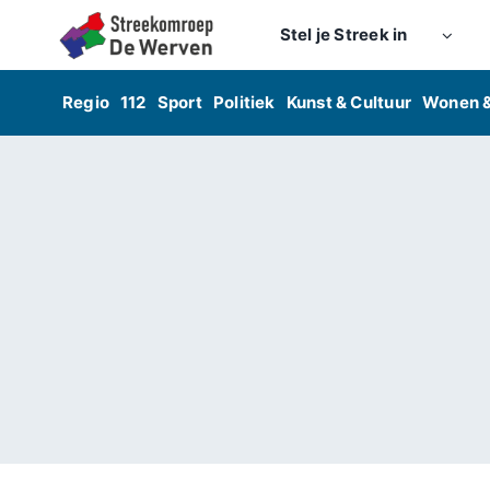
Skip
Stel je Streek in
to
content
Regio
112
Sport
Politiek
Kunst & Cultuur
Wonen 