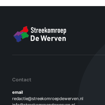
Contact
email
redactie@streekomroepdewerven.nl
info@streekomroepdewerven.nl