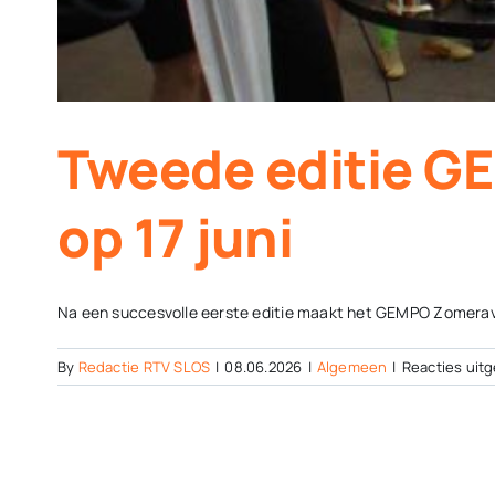
Tweede editie G
op 17 juni
Na een succesvolle eerste editie maakt het GEMPO Zomeravo
By
Redactie RTV SLOS
|
08.06.2026
|
Algemeen
|
Reacties uit