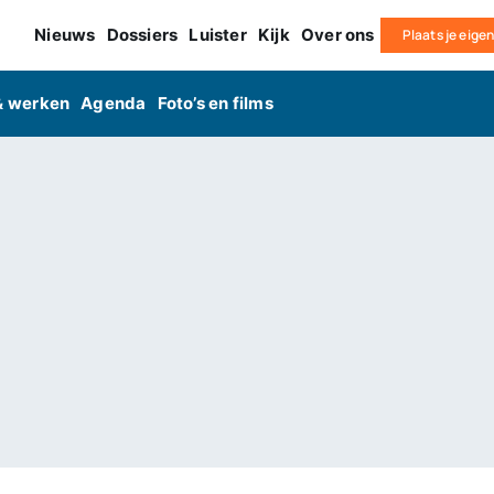
Nieuws
Dossiers
Luister
Kijk
Over ons
Plaats je eige
& werken
Agenda
Foto’s en films