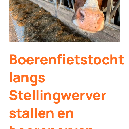
Contact
Plaats je eigen nieuws
Boerenfietstocht
langs
Stellingwerver
stallen en