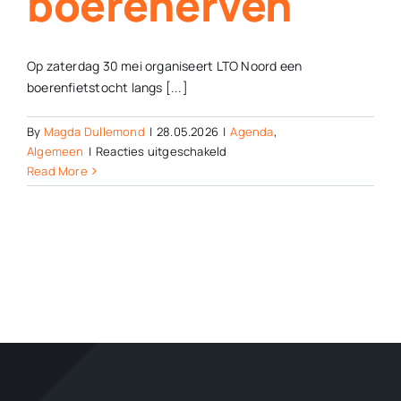
boerenerven
Op zaterdag 30 mei organiseert LTO Noord een
boerenfietstocht langs [...]
By
Magda Dullemond
|
28.05.2026
|
Agenda
,
voor
Algemeen
|
Reacties uitgeschakeld
Boerenfietstocht
Read More
langs
Stellingwerver
stallen
en
boerenerven