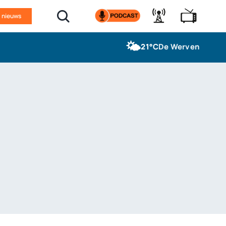
n nieuws
🌤️
21°C
De Werven