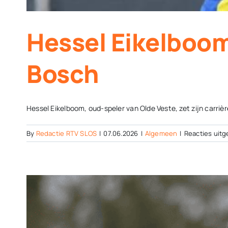
Hessel Eikelboo
Bosch
Hessel Eikelboom, oud-speler van Olde Veste, zet zijn carrière
By
Redactie RTV SLOS
|
07.06.2026
|
Algemeen
|
Reacties uit