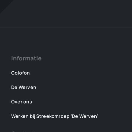
in
Steenwijkerland?
Informatie
Colofon
De Werven
Over ons
Werken bij Streekomroep ‘De Werven’