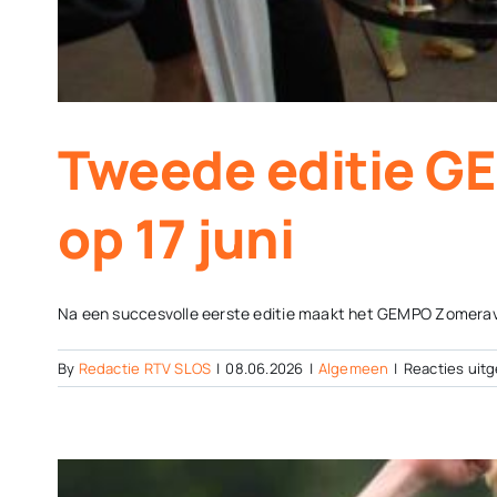
Tweede editie G
op 17 juni
Na een succesvolle eerste editie maakt het GEMPO Zomeravo
By
Redactie RTV SLOS
|
08.06.2026
|
Algemeen
|
Reacties uit