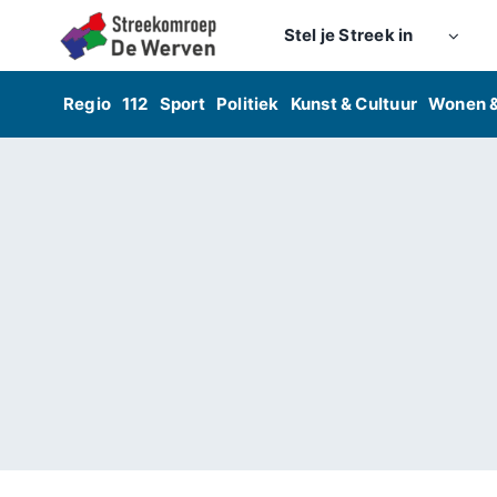
Skip
Stel je Streek in
to
content
Regio
112
Sport
Politiek
Kunst & Cultuur
Wonen 