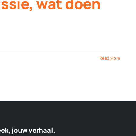
ussie, wat doen
Read More
eek, jouw verhaal.