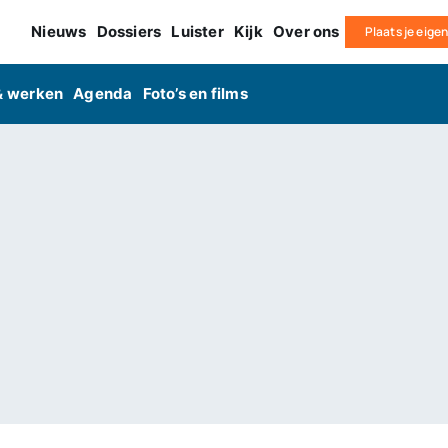
Nieuws
Dossiers
Luister
Kijk
Over ons
Plaats je eige
& werken
Agenda
Foto’s en films