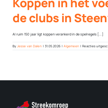
Koppen in het voe
de clubs in Stee
Al ruim 150 jaar ligt koppen verankerd in de spelregels [...]
By
Jesse van Dalen
|
31.05.2026
|
Algemeen
|
Reacties uitgesc