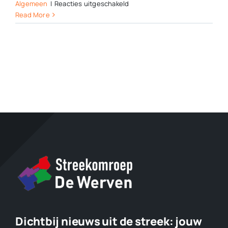
voor
Algemeen
|
Reacties uitgeschakeld
Geliefd
Read More
NK
danssport
dit
weekeinde
weer
terug
in
De
Meenthe
Dichtbij nieuws uit de streek:
jouw