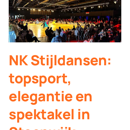
Contact
Plaats je eigen nieuws
NK Stijldansen:
topsport,
elegantie en
spektakel in