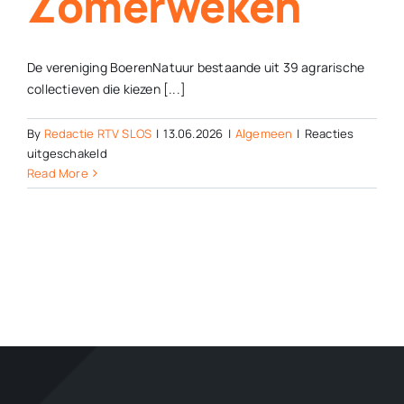
Zomerweken
De vereniging BoerenNatuur bestaande uit 39 agrarische
collectieven die kiezen [...]
By
Redactie RTV SLOS
|
13.06.2026
|
Algemeen
|
Reacties
voor
uitgeschakeld
Vier
Read More
de
boerennatuur
tijdens
de
BoerenNatuur
Zomerweken