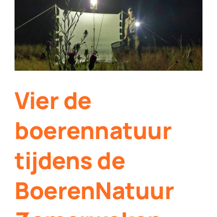
Contact
Plaats je eigen nieuws
Vier de
boerennatuur
tijdens de
BoerenNatuur