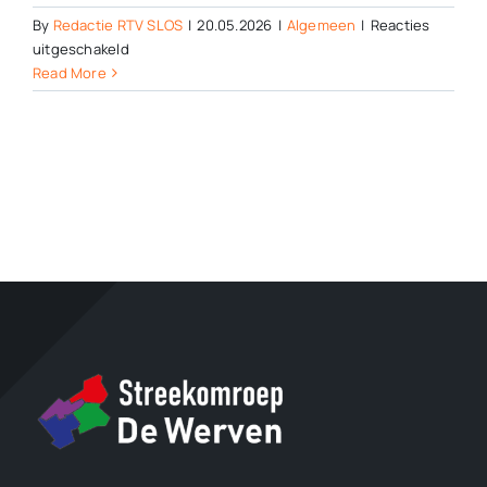
By
Redactie RTV SLOS
|
20.05.2026
|
Algemeen
|
Reacties
voor
uitgeschakeld
Grootste
Read More
boekenbeurs
van
Nederland