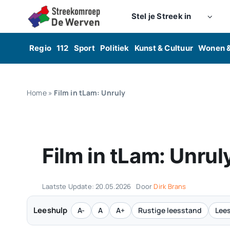
Skip
Stel je Streek in
to
content
Regio
112
Sport
Politiek
Kunst & Cultuur
Wonen 
Home
»
Film in tLam: Unruly
Film in tLam: Unrul
Laatste Update: 20.05.2026
Door
Dirk Brans
Leeshulp
A-
A
A+
Rustige leesstand
Lees