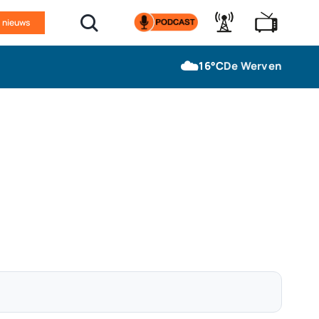
n nieuws
☁️
16°C
De Werven