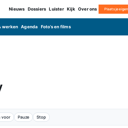
Nieuws
Dossiers
Luister
Kijk
Over ons
Plaats je eige
& werken
Agenda
Foto’s en films
y
 voor
Pauze
Stop