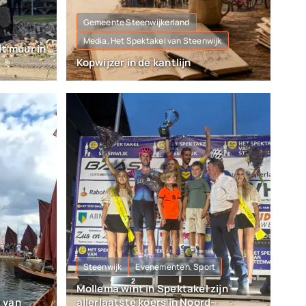
Gemeente Steenwijkerland
Media, Het Spektakel van Steenwijk
lt muur in
Kopwijzer in de kantlijn
Steenwijk
Evenementen, Sport
Mollema wint in Spektakel zijn
 van
allerlaatste koers in Noord-