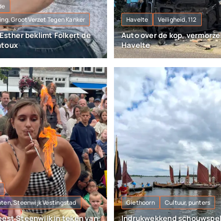
de
ng, Groot Verzet Tegen Kanker
Havelte
Veiligheid, 112
 Esther beklimt Folkert de
Auto over de kop, vermorze
ntoux
Havelte
en, Steenwijk Vestingstad
Giethoorn
Cultuur, punters
eest Steenwijk in teken van
Indrukwekkend schouwspel