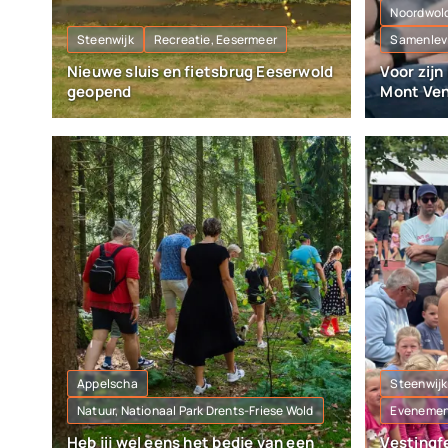
Noordwol
Steenwijk
Recreatie, Eesermeer
Samenlevi
Nieuwe sluis en fietsbrug Eeserwold
Voor zijn
geopend
Mont Ve
Appelscha
Steenwijk
Natuur, Nationaal Park Drents-Friese Wold
Evenement
Heb jij wel eens het bedje van een
Vestingf