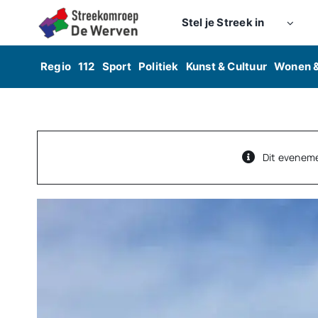
Skip
Stel je Streek in
to
content
Regio
112
Sport
Politiek
Kunst & Cultuur
Wonen 
Dit evenemen