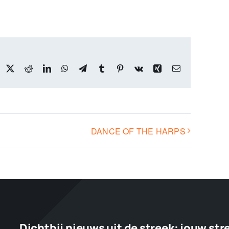
acebook
X
Reddit
LinkedIn
WhatsApp
Telegram
Tumblr
Pinterest
Vk
Xing
Email
DANCE OF THE HARPS
Dichtbij nieuws uit de streek:
jouw str