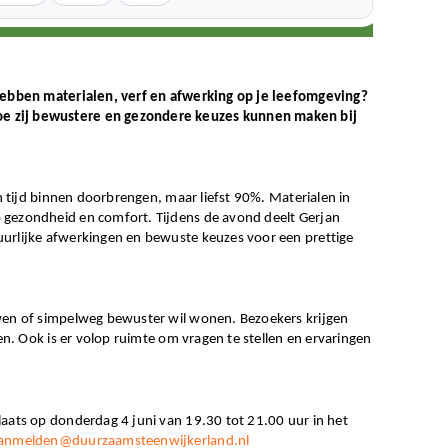
 hebben materialen, verf en afwerking op je leefomgeving?
oe zij bewustere en gezondere keuzes kunnen maken bij
un tijd binnen doorbrengen, maar liefst 90%. Materialen in
 gezondheid en comfort. Tijdens de avond deelt Gerjan
uurlijke afwerkingen en bewuste keuzes voor een prettige
uwen of simpelweg bewuster wil wonen. Bezoekers krijgen
en. Ook is er volop ruimte om vragen te stellen en ervaringen
laats op donderdag 4 juni van 19.30 tot 21.00 uur in het
anmelden@duurzaamsteenwijkerland.nl