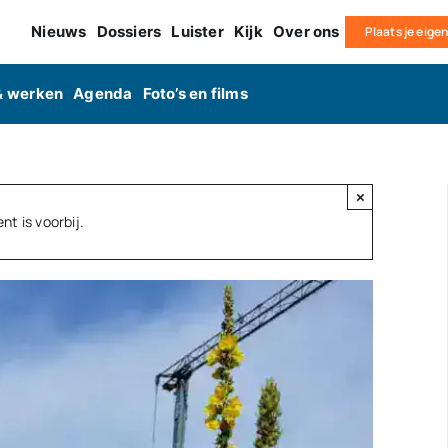
Nieuws
Dossiers
Luister
Kijk
Over ons
Plaats je eige
& werken
Agenda
Foto’s en films
×
t is voorbij.