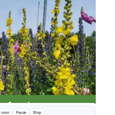
m afwerken
 voor
Pauze
Stop