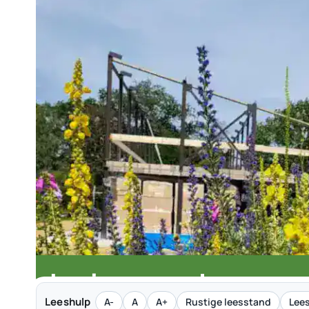
Lezing over duurzaa
Leeshulp
A-
A
A+
Rustige leesstand
Lees