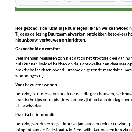
4 juni om 19:30
-
21:00
Hoe gezond is de lucht in je huis eigenlijk? En welke invloed
Tijdens de lezing Duurzaam afwerken ontdekken bezoekers h
nieuwbouw, verbouwen en inrichten.
Gezondheid en comfort
Veel mensen realiseren zich niet dat zij het grootste deel van h
huis kunnen invloed hebben op de luchtkwaliteit en daarmee op
praktische inzichten over duurzame en gezonde materialen, nat
woonomgeving.
Voor bewuster wonen
De lezing is interessant voor iedereen die gaat bouwen, verbo
praktische tips en inspiratie waarmee zij direct aan de slag kunn
uit te wisselen.
Praktische informatie
De lezing wordt verzorgd door Gerjan van den Dolder en vindt p
Infopunt aan de Kerkstraat 4 in Steenwijk. Aanmelden kan via
a